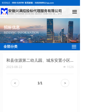
联系电话：
0555-5130789 联系邮箱：3182256891@qq.com
网站首页
끀
关于我们
- 公司简介
招标信息
BIDDING INFORMATION
- 联系我们
끀
全部分类
招标信息
和县佳源第二幼儿园、城东安置小区幼儿园视频监控设备采购项目标前公示
- 招标公告
2023-08-22
1026
넶
- 中标公告
<
1
/
1
>
- 变更公告
- 招标补遗
人才招聘