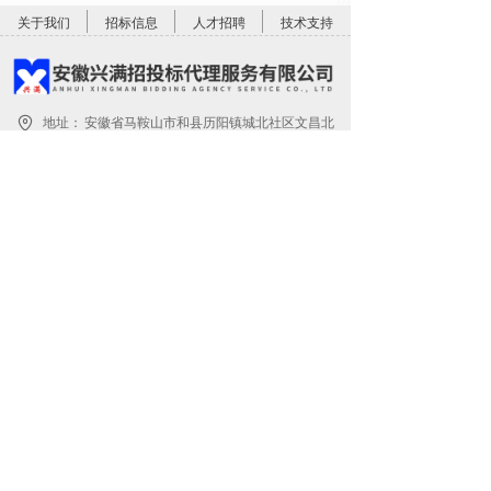
关于我们
招标信息
人才招聘
技术支持
地址：
安徽省马鞍山市和县历阳镇城北社区文昌北
路169-2号
电话：
0555-5130789
邮箱：
3182256891@qq.com
关注公众号
关注微博号
版权所有©
安徽兴满招投标代理服务有限公司
皖ICP备2022004266号