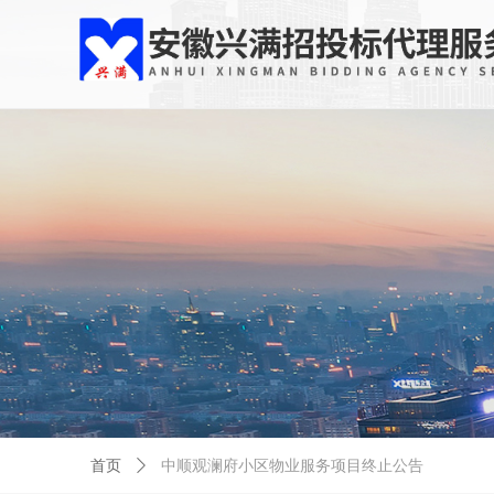
首页
ꄲ
中顺观澜府小区物业服务项目终止公告