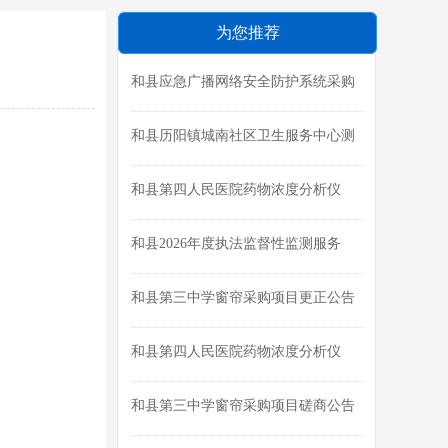
为您推荐
和县应急广播网络安全防护系统采购
项目成交结果公告
和县历阳镇城南社区卫生服务中心测
绘及选址论证报告编制成交公告
和县第四人民医院药物浓度分析仪
（二维液相色谱系统）采购项目（第
二次）磋商公告
和县2026年度执法监督性监测服务
（三次）成交结果公告
和县第三中学窗帘采购项目更正公告
和县第四人民医院药物浓度分析仪
（二维液相色谱系统）采购项目终止
公告
和县第三中学窗帘采购项目磋商公告