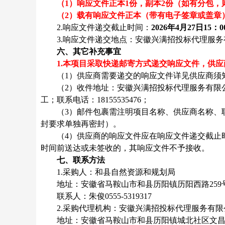
（1）响应文件正本1份
，
副本2份（如有分包，
（2）载有响应文件正本（带有电子签章或盖章
2.
响应文件
递交截止时间：
202
6
年
4
月
27
日
15
：0
3
.
响应文件
递交地点：安徽兴满招投标代理服务
六
、其它补充事宜
1.本项目采取快递邮寄方式递交响应文件，供
（1）供应商需要递交的响应文件详见供应商须
（2）收件地址：安徽兴满招投标代理服务有限公
工；联系电话：18155535476；
（3）邮件包裹需注明项目名称、供应商名称、
封要求单独再密封）。
（4）供应商的响应文件应在响应文件递交截止
时间前送达或未签收的，其响应文件不予接收。
七、
联系方法
1.采购人：
和县自然资源和规划局
地址：安徽省马鞍山市和县历阳镇历阳西路259
联系人：
朱俊0555-5319317
2.采购代理机构：安徽兴满招投标代理服务有限
地址：
安徽省
马鞍山市和县历阳镇城北社区文昌北