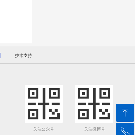
技术支持
ꁸ
关注公众号
关注微博号
ꂅ
回到顶部