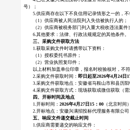
号）；
5
.供应商存在以下不良信用记录情形之一的，
（1）供应商被人民法院列入失信被执行人的；
（2）供应商被税务部门列入重大税收违法案件
6
.其他要求：法律、行政法规规定的其他条件。
三
、
采购文件
获取方法
1.获取
采购文件
时请携带以下资料：
（1）授权委托书原件；
（2）营业执照复印件；
以上材料加盖单位印章，报名时校验核对，不
2.
采购文件获取
时间：
即日起至202
6
年
4
月
24
日1
3.
采购文件获取
地点：安徽省马鞍山市和县历阳镇
4.
采购文件
获取方式：现场获取或微信获取（需添加1
四
、
开标时间
及地点
1.
开标时间
：
202
6
年
4
月
27
日
15
：00
（北京时间
2.
开标地点
：安徽兴满招投标代理服务有限公司
五
、
响应文件
递交
截止时间
1.供应商需要递交的
响应文件
：