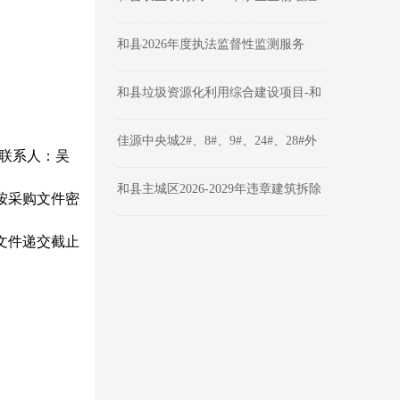
放流项目成交公告
和县2026年度执法监督性监测服务
（二次）采购公告
和县垃圾资源化利用综合建设项目-和
县建筑垃圾资源化利用中心建设项目
（一期）第三方测绘服务成交结果公
佳源中央城2#、8#、9#、24#、28#外
；联系人：吴
告
墙维修工程竞争性谈判公告
和县主城区2026-2029年违章建筑拆除
按
采购
文件密
项目采购公告
文件递交截止