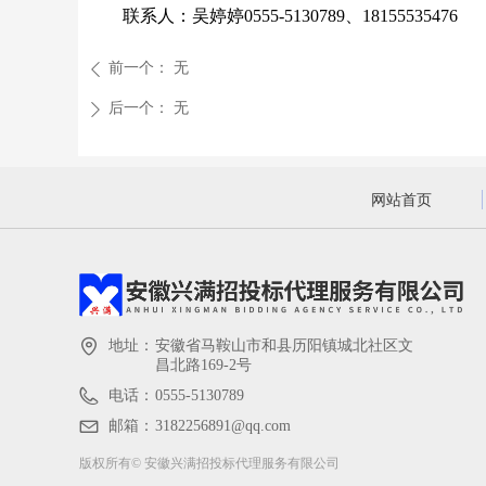
联系人：吴婷婷0555-5130789、18155535476
前一个：
无
ꄴ
后一个：
无
ꄲ
网站首页
地址：
安徽省马鞍山市和县历阳镇城北社区文
昌北路169-2号
电话：
0555-5130789
邮箱：
3182256891@qq.com
版权所有©
安徽兴满招投标代理服务有限公司