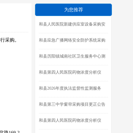
为您推荐
和县人民医院新建供应室设备采购安
装磋商公告
进
行
采购
。
和县应急广播网络安全防护系统采购
项目成交结果公告
和县历阳镇城南社区卫生服务中心测
绘及选址论证报告编制成交公告
和县第四人民医院药物浓度分析仪
（二维液相色谱系统）采购项目（第
二次）磋商公告
和县2026年度执法监督性监测服务
（三次）成交结果公告
和县第三中学窗帘采购项目更正公告
和县第四人民医院药物浓度分析仪
（二维液相色谱系统）采购项目终止
169-2