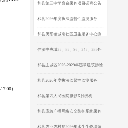
公告
和县第三中学窗帘采购项目磋商公告
和县2026年度执法监督性监测服务
（三次）采购公告
和县历阳镇城南社区卫生服务中心测
绘及选址论证报告编制询比公告
佳源中央城2#、8#、9#、24#、28#外
墙维修工程成交公告
和县主城区2026-2029年违章建筑拆除
项目成交结果公告
和县2026年度执法监督性监测服务
（二次）终止公告
-17:00）
和县第四人民医院摄影X射线机
（DR）采购项目成交公告
和县应急广播网络安全防护系统采购
项目磋商公告
和县农业农村局2026年水生生物增殖