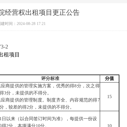
院经营权出租项目更正公告
创建时间：
2024-08-28
17:21
3-2
出租项目
评分标准
分值
供应商
提供
的
管理实施方案，
优秀的得
8分，次之得
得3分，未提供的不得分
。
15
供应商提供的管理制度
。
制度
齐全
、
内容规范
的得
7
4分，较差的得2分，未提供的不得分
。
月1日以来
（
以合同签订时间为准），每提供一份设
的得
2分，本项满分10分
。
10