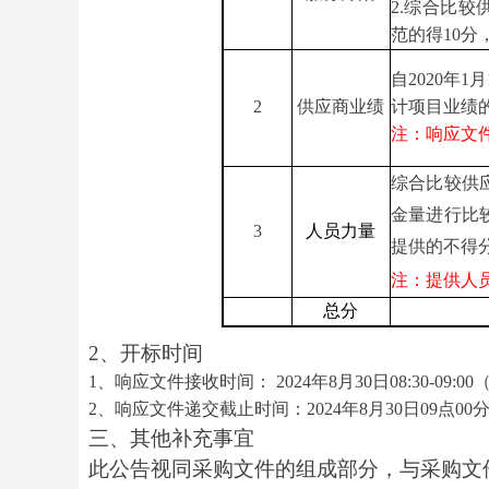
2.
综合比较
范
的得
10
分
自
20
20
年
1
2
供应商业绩
计项目业绩
注：响应文
综合比较供
金量进行比
3
人员力量
提供的不得
注：提供人
总分
2、开标时间
1、响应文件接收
时间：
2024年8月30日08:30-09:
2、响应文件递交
截止时间：
2024
年
8
月
30
日
09
点
00
三、其他补充事宜
此公告视同采购文件的组成部分，与采购文