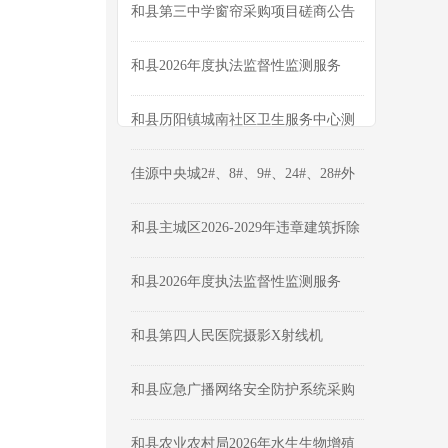
公告
和县第三中学窗帘采购项目磋商公告
和县2026年度执法监督性监测服务
（三次）采购公告
和县历阳镇城南社区卫生服务中心测
绘及选址论证报告编制询比公告
佳源中央城2#、8#、9#、24#、28#外
墙维修工程成交公告
和县主城区2026-2029年违章建筑拆除
项目成交结果公告
和县2026年度执法监督性监测服务
（二次）终止公告
和县第四人民医院摄影X射线机
（DR）采购项目成交公告
和县应急广播网络安全防护系统采购
项目磋商公告
和县农业农村局2026年水生生物增殖