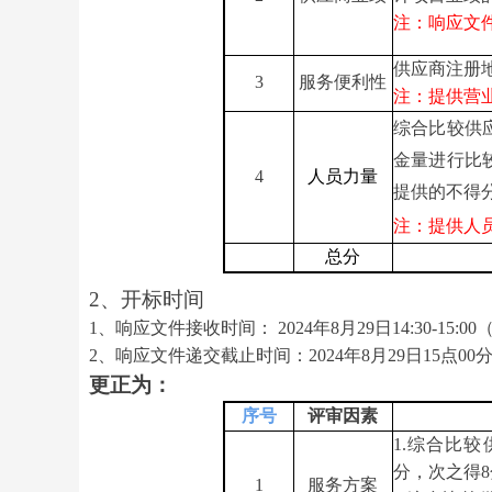
注：响应文
供应商注册
3
服务便利性
注：提供营
综合比较供
金量进行比
4
人员力量
提供的不得
注：提供人
总分
2、开标时间
1、响应文件接收
时间：
2024年8月29日14:30-15:
2、响应文件递交
截止时间：
2024
年
8
月
29
日
15
点
00
更正
为：
序号
评审因素
1.
综合比较
分，次之得
1
服务方案