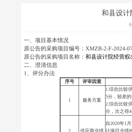
和县设计
一、项目基本情况
原公告的采购项目编号
：
XMZB-2-F-2024-07
原公告的采购项目名称
：
和县设计院经营权
二、
澄清
信息
1、评分办法
序号
评审因素
1.
综合比较
5分，较差的
1
服务方案
2.
综合比较
分，
次之得
自
20
20
年
1
2
供应商业绩
计项目业绩