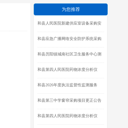
为您推荐
和县人民医院新建供应室设备采购安
装磋商公告
和县应急广播网络安全防护系统采购
项目成交结果公告
和县历阳镇城南社区卫生服务中心测
绘及选址论证报告编制成交公告
和县第四人民医院药物浓度分析仪
（二维液相色谱系统）采购项目（第
二次）磋商公告
和县2026年度执法监督性监测服务
（三次）成交结果公告
和县第三中学窗帘采购项目更正公告
和县第四人民医院药物浓度分析仪
（二维液相色谱系统）采购项目终止