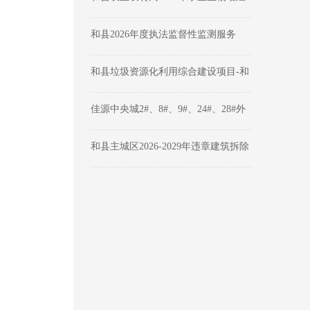
放流项目成交公告
和县2026年度执法监督性监测服务
（二次）采购公告
和县垃圾资源化利用综合建设项目-和
县建筑垃圾资源化利用中心建设项目
（一期）第三方测绘服务成交结果公
佳源中央城2#、8#、9#、24#、28#外
告
墙维修工程竞争性谈判公告
和县主城区2026-2029年违章建筑拆除
项目采购公告