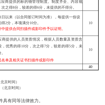
供应商提供的标的物管理制度
。
制度
齐全
、
内容规
，
次之得
8分，较差的得6分，未提供的不得分
。
月1日以来
（
以合同签订时间为准），每提供一份设
的得
2分，本项满分10分
。
10
件中提供合同扫描件或影印件予以证明。
应商提供的人员资质情况，根据人员数量及资质含
较，
优秀的得
10分，次之得7分，较差的得5分，未
10
分
。
员名单及相关证书
扫描件或影印件
40
00（北京时间）
分（北京时间）
件具有同等法律效力。