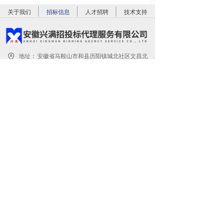
金的良好记录； （5）参加采
关于我们
招标信息
人才招聘
技术支持
地址：
安徽省马鞍山市和县历阳镇城北社区文昌北
路169-2号
电话：
0555-5130789
邮箱：
3182256891@qq.com
关注公众号
关注微博号
版权所有©
安徽兴满招投标代理服务有限公司
皖ICP备2022004266号