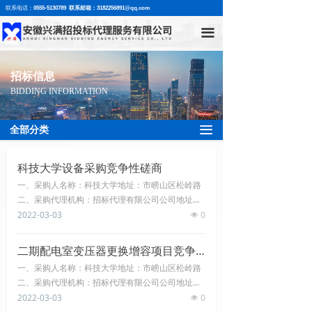
联系电话：
0555-5130789 联系邮箱：3182256891@qq.com
网站首页
끀
关于我们
- 公司简介
招标信息
BIDDING INFORMATION
- 联系我们
끀
全部分类
招标信息
科技大学设备采购竞争性磋商
- 招标公告
一、采购人名称：科技大学地址：市崂山区松岭路
二、采购代理机构：招标代理有限公司公司地址：
- 中标公告
市市北区敦化路大厦三、项目名称：科技大学设备
2022-03-03
0
넶
采购竞争性磋商四、项目编号：0000000000-000
- 变更公告
五、供应商资格要求：（1）具有独立承担民事责
二期配电室变压器更换增容项目竞争性磋商
任的能力 （2）具有良好的商业信誉和健全的财务
- 招标补遗
一、采购人名称：科技大学地址：市崂山区松岭路
会计制度；（3）具有履行合同所必需的设备和专
二、采购代理机构：招标代理有限公司公司地址：
业技术能力；（4）有依法缴纳税收和社会保障资
人才招聘
市市北区敦化路大厦三、项目名称：科技大学设备
2022-03-03
0
넶
金的良好记录； （5）参加采
采购竞争性磋商四、项目编号：0000000000-000